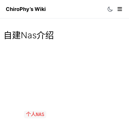
ChiroPhy’s Wiki
首页
自建Nas介绍
自建资源
往期整理
OpenList资源站
简介
More
历史归档
RssHub
自建NAS第一步
Blog
文章分类
GitHub文件加速
依据现有的软硬件，整合一台可用的 
ALL IN BOOM
 服务
2024年观影记录
Netlify
器
2025年观影记录
从软硬件两个方面进行记录说明
Github
下面是 
 搭建的概览：
个人NAS
三线
软件部分