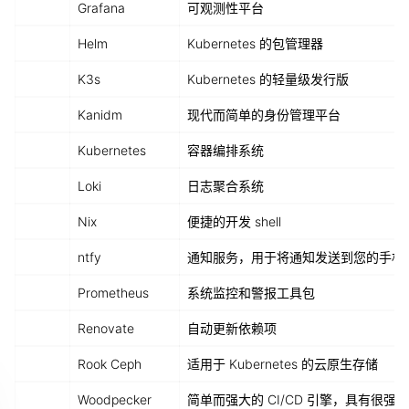
ㅤ
Grafana
可观测性平台
ㅤ
Helm
Kubernetes 的包管理器
ㅤ
K3s
Kubernetes 的轻量级发行版
ㅤ
Kanidm
现代而简单的身份管理平台
ㅤ
Kubernetes
容器编排系统
ㅤ
Loki
日志聚合系统
ㅤ
Nix
便捷的开发 shell
ㅤ
ntfy
通知服务，用于将通知发送到您的手机
ㅤ
Prometheus
系统监控和警报工具包
ㅤ
Renovate
自动更新依赖项
ㅤ
Rook Ceph
适用于 Kubernetes 的云原生存储
ㅤ
Woodpecker
简单而强大的 CI/CD 引擎，具有很强