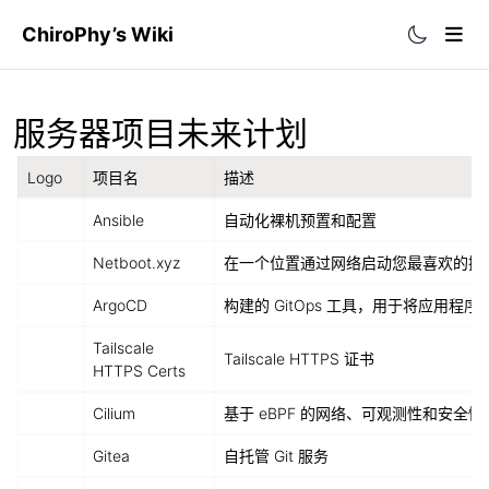
ChiroPhy’s Wiki
首页
服务器项目未来计划
自建资源
Logo
项目名
描述
往期整理
OpenList资源站
ㅤ
Ansible
自动化裸机预置和配置
More
历史归档
RssHub
ㅤ
Netboot.xyz
在一个位置通过网络启动您最喜欢的操
Blog
文章分类
GitHub文件加速
ㅤ
ArgoCD
构建的 GitOps 工具，用于将应用程序部署
2024年观影记录
Netlify
Tailscale 
ㅤ
2025年观影记录
Tailscale HTTPS 证书
HTTPS Certs
Github
ㅤ
Cilium
基于 eBPF 的网络、可观测性和安全性
三线
ㅤ
Gitea
自托管 Git 服务